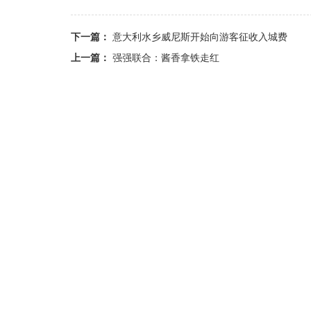
下一篇：
意大利水乡威尼斯开始向游客征收入城费
上一篇：
强强联合：酱香拿铁走红